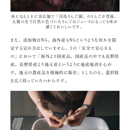
秋になると主に実店舗で「田島りんご園」のりんごが登場。
太陽の光で自然に色づいたりんごは
ジュース
になっても味が
濃くておいしいです。
また、添加物はNG、海外産もNGというような何かを限
定する定め方はしていません。1の「安全で安心なも
の」において「海外より国産品、国産品の中でも長野県
産、長野県産より地元産というように地産地消を心が
け、地元の農産品を積極的に販売」としたのも、選択肢
を広く持っていたいからです。