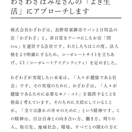
わざわざはみなさんの「よき生
活」にアプローチします
株式会社わざわざは、長野県東御市で
パンと日用品の
店「わざわざ」
と、非日常をテーマにしたお店
「問
tou」
を運営する会社です。わたしたちはこの度、法人
格をより明確にするため、
コーポレートサイト
を立ちあ
げ、
CI（コーポレートアイデンティティ）
を定めました。
わざわざが実現したい未来は、「人々が健康である社
会」です。その実現のために、わざわざは、「人々が
健康であるために必要なモノ・コト」を提供することを
使命と考えています。そのために大切にしていること
が、「全ては誰かの幸せのために」という精神です。こ
の精神は、自分自身との向き合い方、働き方、周りの
人、取引先、地域社会、環境、すべてとの関わり方に